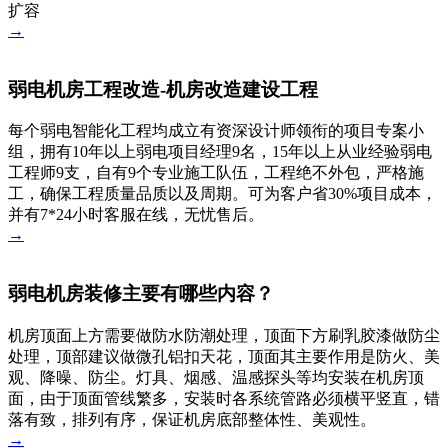
扩容
→
弱电机房工程改造-机房改造建设工程
每个弱电智能化工程均成立有资深设计师领衔的项目专案小
组，拥有10年以上弱电项目经理9名，15年以上从业经验弱电
工程师9支，自有9个专业施工队伍，工程绝不外包，严格施
工，确保工程质量品质以及周期。可为客户省30%项目成本，
并有7*24小时客服在线，无忧售后。
→
弱电机房装修主要有哪些内容？
机房顶面上方需要做防水防潮处理，顶面下方刷乳胶漆做防尘
处理，顶部建议做微孔铝扣天花，顶面其主要作用是防火、美
观、降噪、防尘。灯具、烟感、温感探头等均安装在机房顶
面，由于顶面管线繁多，安装时各系统管路必须横平竖直，错
落有致，排列有序，保证机房底部整体性、美观性。
→