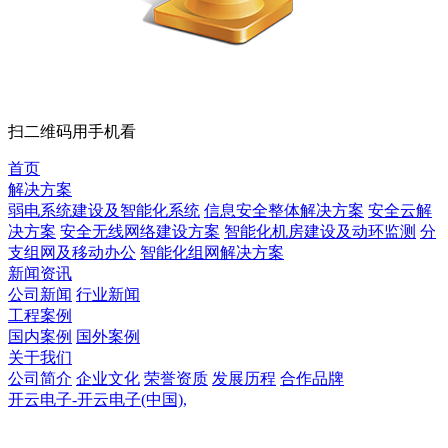
扫二维码用手机看
首页
解决方案
弱电系统建设及智能化系统
信息安全整体解决方案
安全云解
决方案
安全无线网络建设方案
智能化机房建设及动环监测
分
支组网及移动办公
智能化组网解决方案
新闻资讯
公司新闻
行业新闻
工程案例
国内案例
国外案例
关于我们
公司简介
企业文化
荣誉资质
发展历程
合作品牌
开云电子-开云电子(中国),