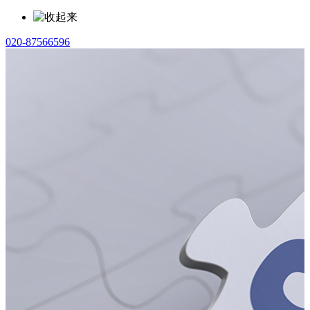
020-87566596