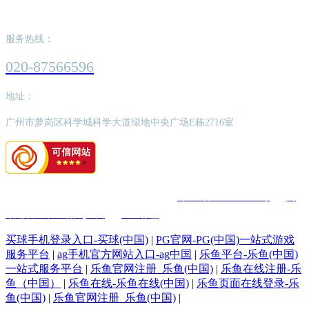
开云电子-开云电子(中国),
服务热线：
020-87566596
地址：
广州市萝岗区科学城科学大道绿地中央广场E栋2716室
版权所有：开云电子-开云电子(中国),
粤ICP备2022062526号
网
站建设：中企动力
广州
SEO标签
买球手机登录入口-买球(中国)
|
PG官网-PG(中国)一站式游戏
服务平台
|
ag手机官方网站入口-ag中国
|
乐鱼平台-乐鱼(中国)
一站式服务平台
|
乐鱼官网注册_乐鱼(中国)
|
乐鱼在线注册-乐
鱼（中国）
|
乐鱼在线-乐鱼在线(中国)
|
乐鱼页面在线登录-乐
鱼(中国)
|
乐鱼官网注册_乐鱼(中国)
|