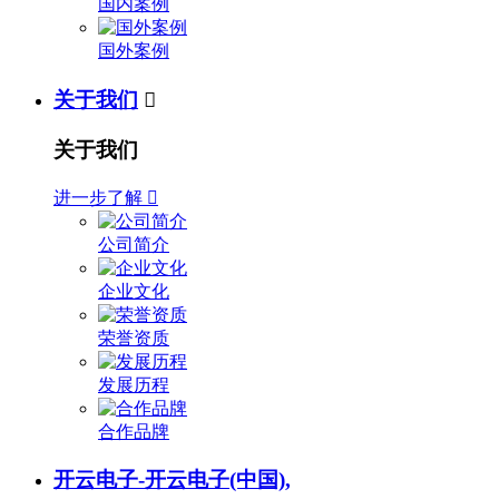
国内案例
国外案例
关于我们

关于我们
进一步了解

公司简介
企业文化
荣誉资质
发展历程
合作品牌
开云电子-开云电子(中国),